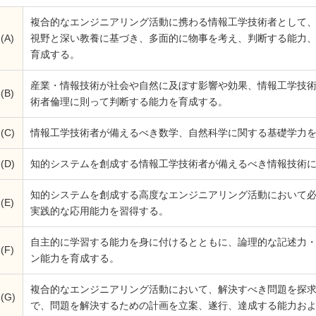
複合的なエンジニアリング活動に携わる情報工学技術者として
(A)
視野と深い教養に基づき、多面的に物事を考え、判断する能力
育成する。
産業・情報技術が社会や自然に及ぼす影響や効果、情報工学技
(B)
術者倫理に則って判断する能力を育成する。
(C)
情報工学技術者が備えるべき数学、自然科学に関する基礎学力
(D)
知的システムを創成する情報工学技術者が備えるべき情報技術
知的システムを創成する高度なエンジニアリング活動において
(E)
実践的な応用能力を習得する。
自主的に学習する能力を身に付けるとともに、論理的な記述力
(F)
ン能力を育成する。
複合的なエンジニアリング活動において、解決すべき問題を探
(G)
で、問題を解決するための計画を立案、遂行、達成する能力お