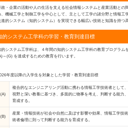
行政・企業の活動や人の生活を支える社会情報システムと産業活動との
め、機械工学と制御工学を中心として、主として工学の諸分野と情報工
先進的システム（知的システム）を実現できる幅広い技術と知識を持つ
知的システム工学科の学習・教育到達目標
知的システム工学科は、４年間の知的システム工学科の教育プログラム
(A)～(G) を達成するための教育を行います。
2026年度以降の入学生を対象とした学習・教育到達目標
複合的なエンジニアリング活動に携わる情報工学技術者として
(A)
視野と深い教養に基づき、多面的に物事を考え、判断する能力
育成する。
産業・情報技術が社会や自然に及ぼす影響や効果、情報工学技
(B)
術者倫理に則って判断する能力を育成する。