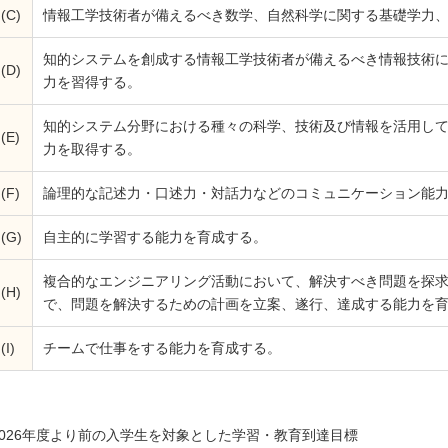
(C)
情報工学技術者が備えるべき数学、自然科学に関する基礎学力
知的システムを創成する情報工学技術者が備えるべき情報技術
(D)
力を習得する。
知的システム分野における種々の科学、技術及び情報を活用し
(E)
力を取得する。
(F)
論理的な記述力・口述力・対話力などのコミュニケーション能
(G)
自主的に学習する能力を育成する。
複合的なエンジニアリング活動において、解決すべき問題を探
(H)
で、問題を解決するための計画を立案、遂行、達成する能力を
(I)
チームで仕事をする能力を育成する。
2026年度より前の入学生を対象とした学習・教育到達目標